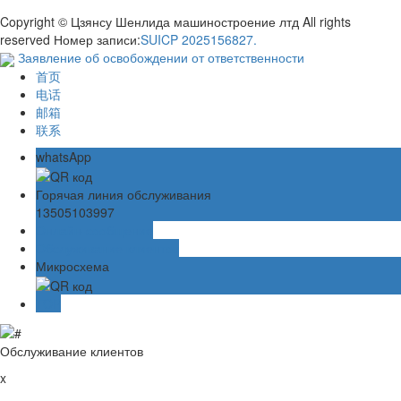
Copyright © Цзянсу Шенлида машиностроение лтд All rights
reserved Номер записи:
SUICP 2025156827.
Заявление об освобождении от ответственности
首页
电话
邮箱
联系
whatsApp
Горячая линия обслуживания
13505103997
Онлайн-сообщение
Обслуживание клиентов
Микросхема
TOP
Обслуживание клиентов
x