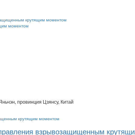
озащищенным крутящим моментом
ящим моментом
Яньчэн, провинция Цзянсу, Китай
управления взрывозащищенным крутящ