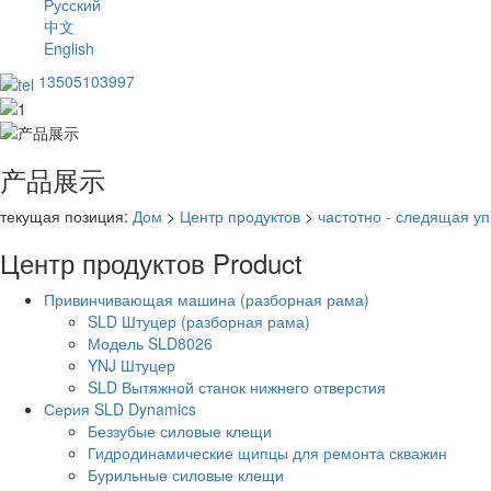
Русский
中文
English
13505103997
产品展示
текущая позиция:
Дом
>
Центр продуктов
>
частотно - следящая у
Центр продуктов
Product
Привинчивающая машина (разборная рама)
SLD Штуцер (разборная рама)
Модель SLD8026
YNJ Штуцер
SLD Вытяжной станок нижнего отверстия
Серия SLD Dynamics
Беззубые силовые клещи
Гидродинамические щипцы для ремонта скважин
Бурильные силовые клещи