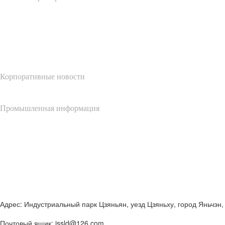
Информация для прессы
Корпоративные новости
Промышленная информация
Свяжитесь с нами
13505103997
Адрес: Индустриальный парк Цзяньян, уезд Цзяньху, город Яньчэн,
Почтовый ящик: jssld@126.com